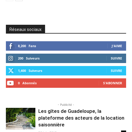
Réseaux sociaux
8,200
Fans
J'AIME
200
Suiveurs
SUIVRE
1,400
Suiveurs
SUIVRE
0
Abonnés
S'ABONNER
- Publicité -
Les gîtes de Guadeloupe, la
plateforme des acteurs de la location
saisonnière