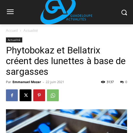
Accueil
Actualité
Actualité
Phytobokaz et Bellatrix
créent des lunettes à base de
sargasses
Par
Emmanuel Mozar
-
22 juin 2021
3137
0