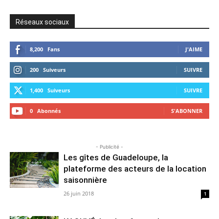
Réseaux sociaux
8,200
Fans
J'AIME
200
Suiveurs
SUIVRE
1,400
Suiveurs
SUIVRE
0
Abonnés
S'ABONNER
- Publicité -
Les gîtes de Guadeloupe, la
plateforme des acteurs de la location
saisonnière
26 juin 2018
1