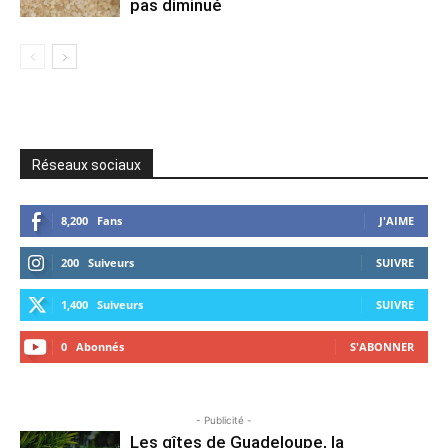
pas diminué
Réseaux sociaux
8,200
Fans
J'AIME
200
Suiveurs
SUIVRE
1,400
Suiveurs
SUIVRE
0
Abonnés
S'ABONNER
- Publicité -
Les gîtes de Guadeloupe, la