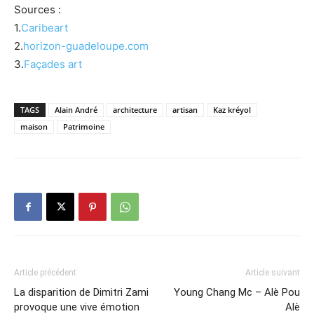
Sources :
1.
Caribeart
2.
horizon-guadeloupe.com
3.
Façades art
TAGS
Alain André
architecture
artisan
Kaz kréyol
maison
Patrimoine
Article précédent
Article suivant
La disparition de Dimitri Zami
Young Chang Mc – Alè Pou
provoque une vive émotion
Alè