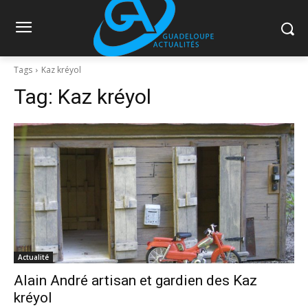
Tags
Kaz kréyol
Tag:
Kaz kréyol
Actualité
Alain André artisan et gardien des Kaz
kréyol