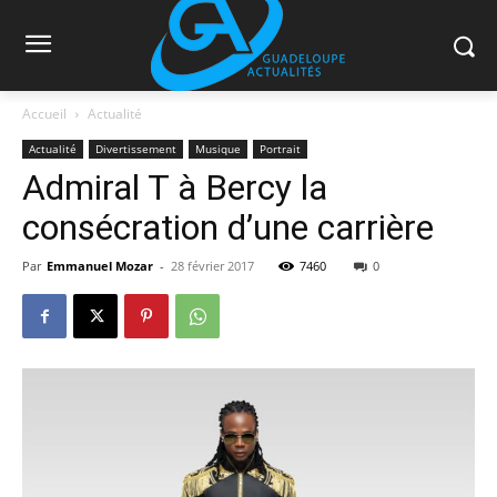
Accueil
Actualité
Actualité
Divertissement
Musique
Portrait
Admiral T à Bercy la
consécration d’une carrière
Par
Emmanuel Mozar
-
28 février 2017
7460
0