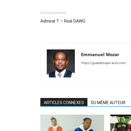
Article précédent
Admiral T – Real DAWG
Emmanuel Mozar
https://guadeloupe-actu.com
ARTICLES CONNEXES
DU MÊME AUTEUR