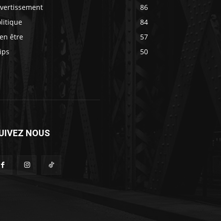
ivertissement
86
litique
84
en être
57
ips
50
UIVEZ NOUS