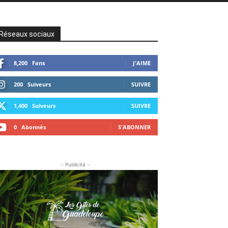
Réseaux sociaux
8,200
Fans
J'AIME
200
Suiveurs
SUIVRE
1,400
Suiveurs
SUIVRE
0
Abonnés
S'ABONNER
- Publicité -