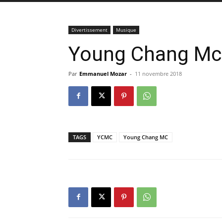
Divertissement
Musique
Young Chang Mc 
Par
Emmanuel Mozar
-
11 novembre 2018
TAGS
YCMC
Young Chang MC