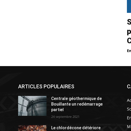
S
p
E
ARTICLES POPULAIRES
C
Centrale géothermique de
Ac
Bouillante un redémarrage
So
partiel
24 septembre 2021
E
M
Le chlordécone détériore