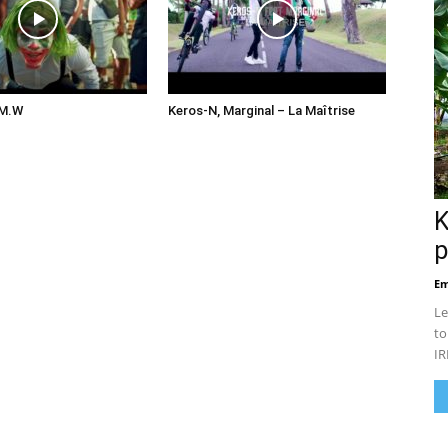
.M.W
Keros-N, Marginal – La Maîtrise
K
p
Em
Le
to
IR