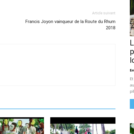
Article suivant
Francis Joyon vainqueur de la Route du Rhum
2018
L
p
l
Em
Et
au
pi