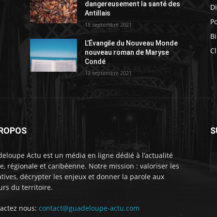
s
dangereusement la santé des
D
Antillais
Po
18 septembre 2021
Bi
L’Évangile du Nouveau Monde
Cl
nouveau roman de Maryse
Condé
12 septembre 2021
PROPOS
S
eloupe Actu est un média en ligne dédié à l’actualité
le, régionale et caribéenne. Notre mission : valoriser les
iatives, décrypter les enjeux et donner la parole aux
urs du territoire.
actez nous:
contact@guadeloupe-actu.com