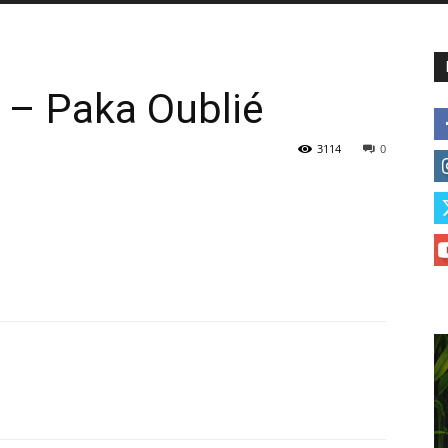
– Paka Oublié
3114
0