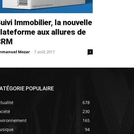
uivi Immobilier, la nouvelle
lateforme aux allures de
CRM
mmanuel Mozar
-
7 août 2017
2
ATÉGORIE POPULAIRE
tualité
678
ciété
230
nvironnement
165
usique
94