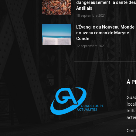
dangereusement la santé de
Antillais
18 septembre 2021
L’Évangile du Nouveau Monde
nouveau roman de Maryse
Condé
12 septembre 2021
À 
Guad
loca
init
acte
Cont