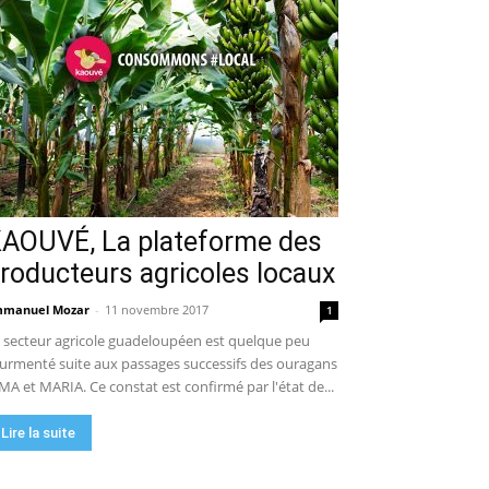
AOUVÉ, La plateforme des
roducteurs agricoles locaux
manuel Mozar
-
11 novembre 2017
1
 secteur agricole guadeloupéen est quelque peu
urmenté suite aux passages successifs des ouragans
MA et MARIA. Ce constat est confirmé par l'état de...
Lire la suite