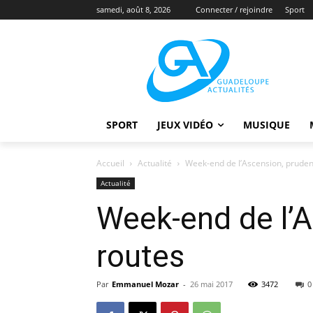
samedi, août 8, 2026
Connecter / rejoindre
Sport
SPORT
JEUX VIDÉO
MUSIQUE
Accueil
Actualité
Week-end de l’Ascension, prudenc
Actualité
Week-end de l’A
routes
Par
Emmanuel Mozar
-
26 mai 2017
3472
0