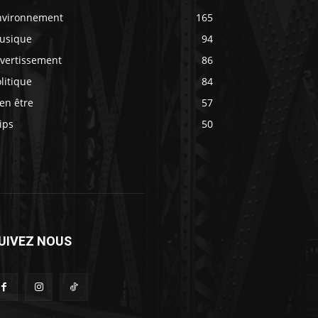
nvironnement
165
usique
94
ivertissement
86
litique
84
en être
57
ips
50
UIVEZ NOUS