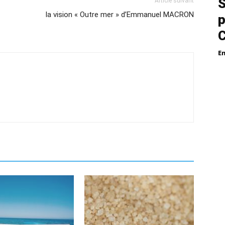
S
Article suivant
la vision « Outre mer » d’Emmanuel MACRON
p
E