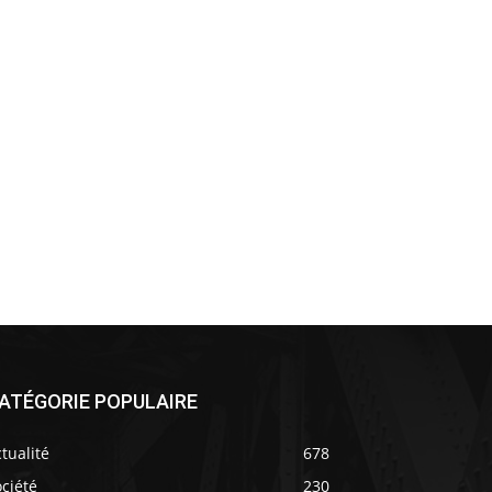
ATÉGORIE POPULAIRE
tualité
678
ciété
230