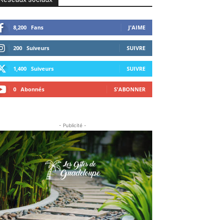
8,200
Fans
J'AIME
200
Suiveurs
SUIVRE
1,400
Suiveurs
SUIVRE
0
Abonnés
S'ABONNER
- Publicité -