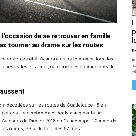
L
p
l’occasion de se retrouver en famille
l
pas tourner au drame sur les routes.
Em
e renforcée et il n’y aura aucune tolérance, lors des
Et
au
isques : vitesse, alcool, non-port des équipements de
pi
haussent
ont décédées sur les routes de Guadeloupe : 5 en
t 2 piétons. Le nombre d’accidents a augmenté par
i. Au cours de l’année 2016 en Guadeloupe, 22 motards
 les routes, 39 % du total des 57 tués.