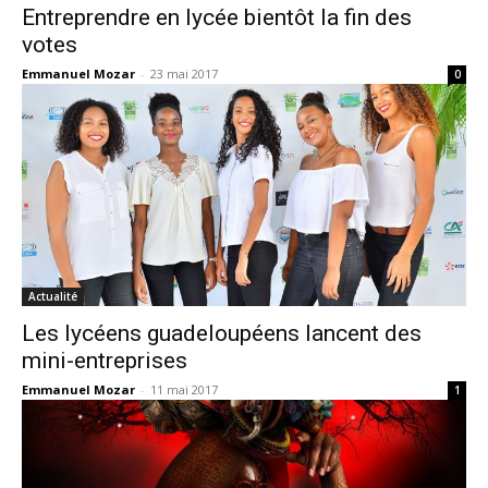
Entreprendre en lycée bientôt la fin des
votes
Emmanuel Mozar
-
23 mai 2017
0
Actualité
Les lycéens guadeloupéens lancent des
mini-entreprises
Emmanuel Mozar
-
11 mai 2017
1