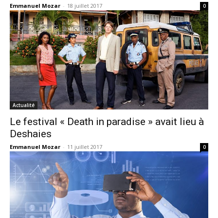
Emmanuel Mozar
-
18 juillet 2017
0
Actualité
Le festival « Death in paradise » avait lieu à
Deshaies
Emmanuel Mozar
-
11 juillet 2017
0