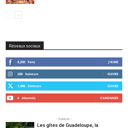
Réseaux sociaux
8,200
Fans
J'AIME
200
Suiveurs
SUIVRE
1,400
Suiveurs
SUIVRE
0
Abonnés
S'ABONNER
- Publicité -
Les gîtes de Guadeloupe, la