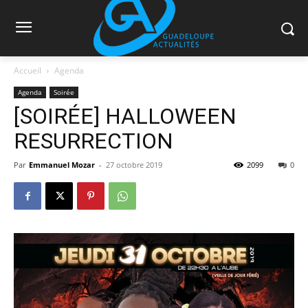
Accueil
Agenda
Agenda
Soirée
[SOIRÉE] HALLOWEEN
RESURRECTION
Par
Emmanuel Mozar
-
27 octobre 2019
2099
0