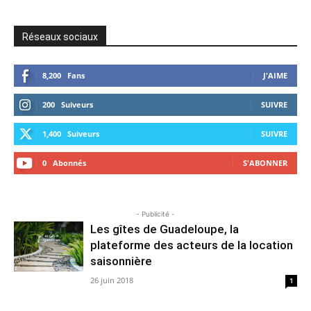
Réseaux sociaux
8,200
Fans
J'AIME
200
Suiveurs
SUIVRE
1,400
Suiveurs
SUIVRE
0
Abonnés
S'ABONNER
- Publicité -
Les gîtes de Guadeloupe, la
plateforme des acteurs de la location
saisonnière
26 juin 2018
1