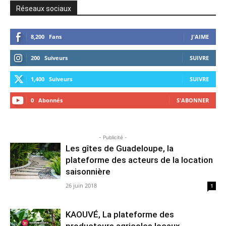
Réseaux sociaux
8,200
Fans
J'AIME
200
Suiveurs
SUIVRE
1,400
Suiveurs
SUIVRE
0
Abonnés
S'ABONNER
- Publicité -
Les gîtes de Guadeloupe, la
plateforme des acteurs de la location
saisonnière
26 juin 2018
1
KAOUVÉ, La plateforme des
producteurs agricoles locaux