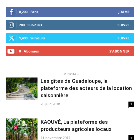
8,200
Fans
J'AIME
200
Suiveurs
SUIVRE
1,400
Suiveurs
SUIVRE
0
Abonnés
S'ABONNER
- Publicité -
Les gîtes de Guadeloupe, la
plateforme des acteurs de la location
saisonnière
26 juin 2018
1
KAOUVÉ, La plateforme des
producteurs agricoles locaux
11 novembre 2017
1