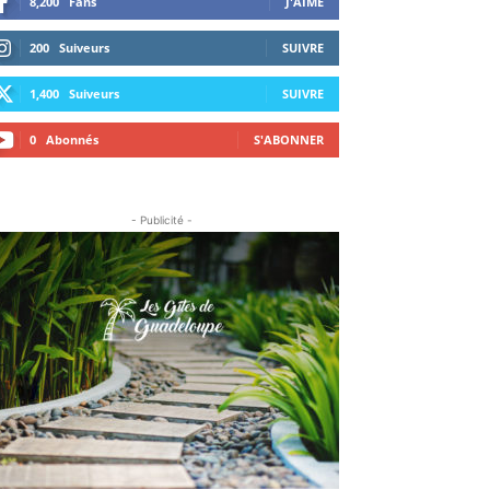
8,200
Fans
J'AIME
200
Suiveurs
SUIVRE
1,400
Suiveurs
SUIVRE
0
Abonnés
S'ABONNER
- Publicité -