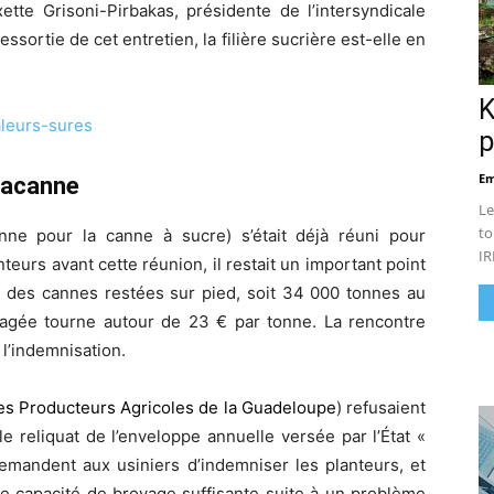
ette Grisoni-Pirbakas, présidente de l’intersyndicale
ortie de cet entretien, la filière sucrière est-elle en
K
valeurs-sures
p
Em
uacanne
Le
to
nne pour la canne à sucre) s’était déjà réuni pour
IR
nteurs avant cette réunion, il restait un important point
s des cannes restées sur pied, soit 34 000 tonnes au
isagée tourne autour de 23 € par tonne. La rencontre
 l’indemnisation.
es Producteurs Agricoles de la Guadeloupe
) refusaient
e reliquat de l’enveloppe annuelle versée par l’État «
emandent aux usiniers d’indemniser les planteurs, et
ne capacité de broyage suffisante suite à un problème