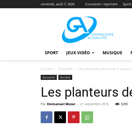
vendredi, août 7, 2026
Connecter / rejoindre
Sport
SPORT
JEUX VIDÉO
MUSIQUE
Accueil
Actualité
Les planteurs de canne à sucre e
Actualité
Société
Les planteurs d
Par
Emmanuel Mozar
-
21 septembre 2016
5295