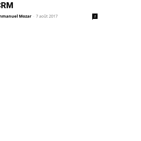
CRM
mmanuel Mozar
-
7 août 2017
2