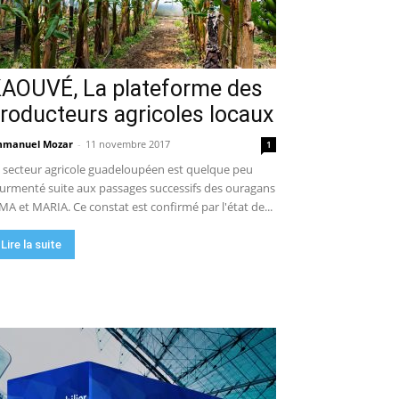
AOUVÉ, La plateforme des
roducteurs agricoles locaux
manuel Mozar
-
11 novembre 2017
1
 secteur agricole guadeloupéen est quelque peu
urmenté suite aux passages successifs des ouragans
MA et MARIA. Ce constat est confirmé par l'état de...
Lire la suite