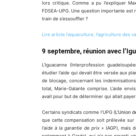
lors critique. Comme a pu l’expliquer Max
FDSEA-UPG. Une question importante est ress
train de s’essouffler ?
Lire article l’aquaculture, l’agriculture des 
9 septembre, réunion avec l’Ig
L’Iguacanne (Interprofession guadeloupée
étudier l’aide qui devait être versée aux pla
de blocage, concernant les indemnisation
total, Marie-Galante comprise. L’aide env
avait pour but de déterminer qui allait payer
Certains syndicats comme l’UPG (
L’Union d
que cette compensation soit prélevée sur l
l’aide à la garantie de prix
» (AGP), mais d
notamment à Gardel, qui n’a pas garanti u