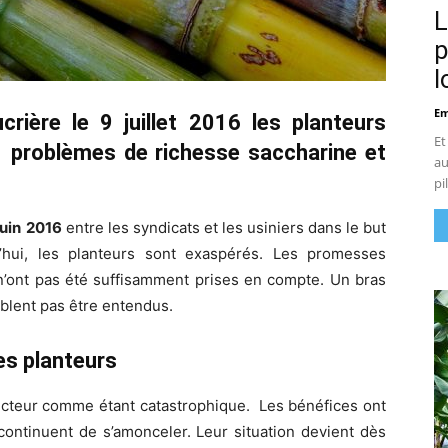
L
p
l
Em
crière le 9 juillet 2016 les planteurs
Et
s problèmes de richesse saccharine
et
au
pi
juin
2016
entre les syndicats et les usiniers dans le but
’hui, les planteurs sont exaspérés. Les promesses
 n’ont pas été suffisamment prises en compte. Un bras
mblent pas être entendus.
des planteurs
secteur comme étant catastrophique. Les bénéfices ont
continuent de s’amonceler. Leur situation devient dès