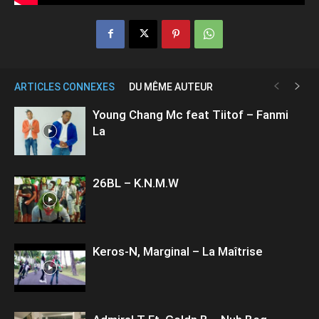
ARTICLES CONNEXES
DU MÊME AUTEUR
Young Chang Mc feat Tiitof – Fanmi
La
26BL – K.N.M.W
Keros-N, Marginal – La Maîtrise