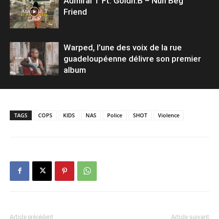
Admiral T Ft. Goldn.B – Nuh Beg
Friend
Warped, l’une des voix de la rue
guadeloupéenne délivre son premier
album
TAGS
COPS
KIDS
NAS
Police
SHOT
Violence
Article précédent
Article suivant