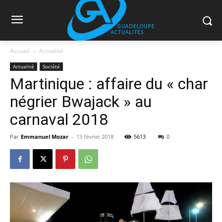
Accueil
Actualité
Actualité
Société
Martinique : affaire du « char
négrier Bwajack » au
carnaval 2018
Par
Emmanuel Mozar
-
13 février 2018
5613
0