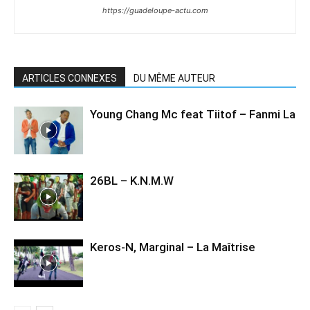
https://guadeloupe-actu.com
ARTICLES CONNEXES
DU MÊME AUTEUR
Young Chang Mc feat Tiitof – Fanmi La
26BL – K.N.M.W
Keros-N, Marginal – La Maîtrise