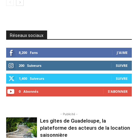
Réseaux sociaux
8,200
Fans
J'AIME
200
Suiveurs
SUIVRE
1,400
Suiveurs
SUIVRE
0
Abonnés
S'ABONNER
- Publicité -
Les gîtes de Guadeloupe, la
plateforme des acteurs de la location
saisonnière