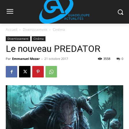
Accueil
Divertissement
Cinéma
Divertissement
Cinéma
Le nouveau PREDATOR
Par
Emmanuel Mozar
-
21 octobre 2017
3558
0