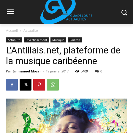
Accueil
Actualité
Actualité
Divertissement
Musique
Portrait
L’Antillais.net, plateforme de
la musique caribéenne
Par
Emmanuel Mozar
-
19 janvier 2017
5409
0