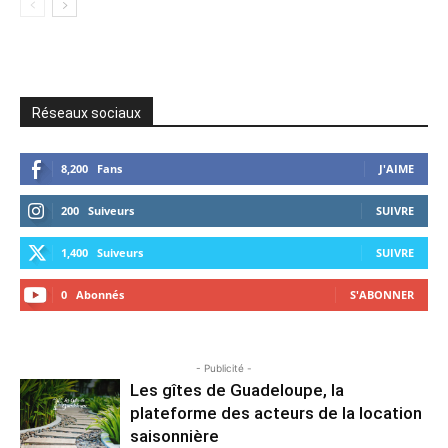
Réseaux sociaux
8,200
Fans
J'AIME
200
Suiveurs
SUIVRE
1,400
Suiveurs
SUIVRE
0
Abonnés
S'ABONNER
- Publicité -
Les gîtes de Guadeloupe, la
plateforme des acteurs de la location
saisonnière