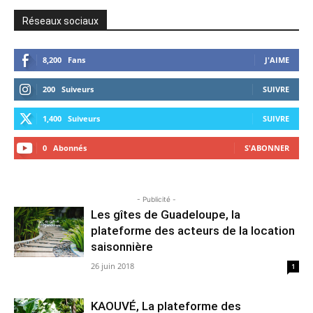
Réseaux sociaux
8,200
Fans
J'AIME
200
Suiveurs
SUIVRE
1,400
Suiveurs
SUIVRE
0
Abonnés
S'ABONNER
- Publicité -
Les gîtes de Guadeloupe, la
plateforme des acteurs de la location
saisonnière
26 juin 2018
1
KAOUVÉ, La plateforme des