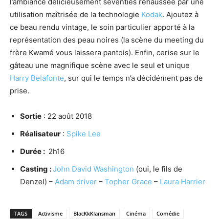
l’ambiance délicieusement seventies réhaussée par une
utilisation maîtrisée de la technologie
Kodak
. Ajoutez à
ce beau rendu vintage, le soin particulier apporté à la
représentation des peau noires (la scène du meeting du
frère Kwamé vous laissera pantois). Enfin, cerise sur le
gâteau une magnifique scène avec le seul et unique
Harry Belafonte
, sur qui le temps n’a décidément pas de
prise.
Sortie
: 22 août 2018
Réalisateur
:
Spike Lee
Durée :
2h16
Casting :
John David Washington
(oui, le fils de
Denzel) –
Adam driver
–
Topher Grace
–
Laura Harrier
TAGS
Activisme
BlacKkKlansman
Cinéma
Comédie