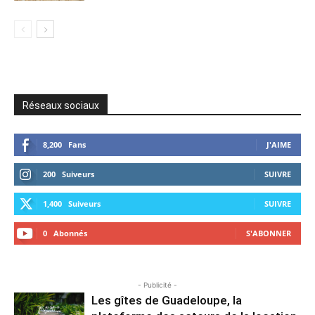
Réseaux sociaux
8,200
Fans
J'AIME
200
Suiveurs
SUIVRE
1,400
Suiveurs
SUIVRE
0
Abonnés
S'ABONNER
- Publicité -
Les gîtes de Guadeloupe, la