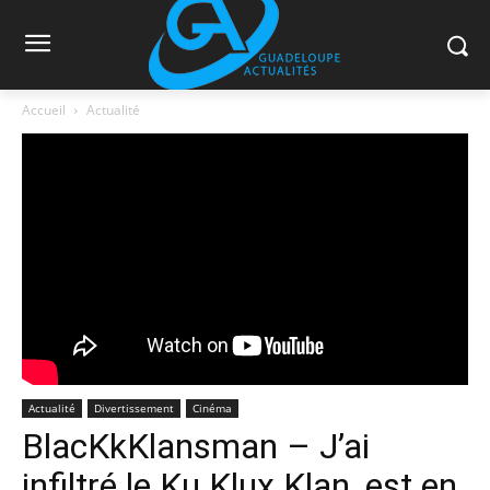
Accueil
Actualité
Actualité
Divertissement
Cinéma
BlacKkKlansman – J’ai
infiltré le Ku Klux Klan, est en