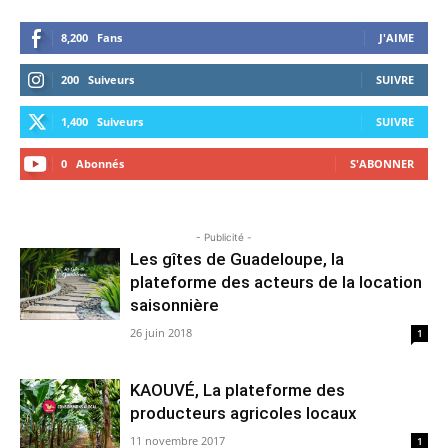
8,200
Fans
J'AIME
200
Suiveurs
SUIVRE
1,400
Suiveurs
SUIVRE
0
Abonnés
S'ABONNER
- Publicité -
Les gîtes de Guadeloupe, la
plateforme des acteurs de la location
saisonnière
26 juin 2018
1
KAOUVÉ, La plateforme des
producteurs agricoles locaux
11 novembre 2017
1