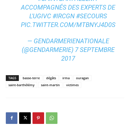
ACCOMPAGNÉS DES EXPERTS DE
L'UGIVC
#IRCGN
#SECOURS
PIC.TWITTER.COM/MTBNYJ4D0S
— GENDARMERIENATIONALE
(@GENDARMERIE)
7 SEPTEMBRE
2017
TAGS
basse-terre
dégâts
irma
ouragan
saint-barthélémy
saint-martin
victimes