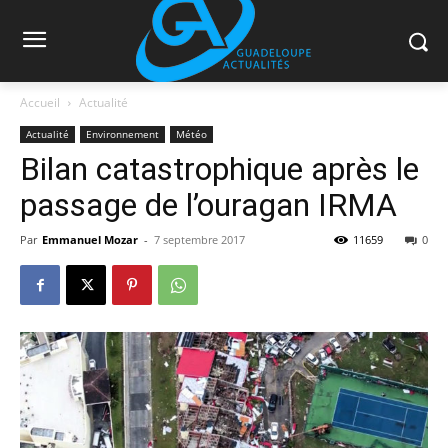
Accueil
Actualité
Actualité
Environnement
Météo
Bilan catastrophique après le
passage de l’ouragan IRMA
Par
Emmanuel Mozar
-
7 septembre 2017
11659
0