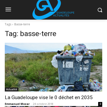
Tags
Basse-terre
Tag:
basse-terre
Actualité
La Guadeloupe vise le 0 déchet en 2035
Emmanuel Mozar
-
24 octobre 2018
0