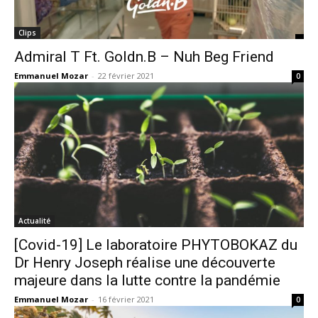
Clips
Admiral T Ft. Goldn.B – Nuh Beg Friend
Emmanuel Mozar
-
22 février 2021
0
Actualité
[Covid-19] Le laboratoire PHYTOBOKAZ du
Dr Henry Joseph réalise une découverte
majeure dans la lutte contre la pandémie
Emmanuel Mozar
-
16 février 2021
0