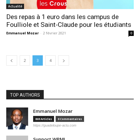
Actualité
Des repas à 1 euro dans les campus de
Foulliole et Saint-Claude pour les étudiants
Emmanuel Mozar
-
2 février 2021
0
2
3
4
TOP AUTHORS
Emmanuel Mozar
869 Articles
0 Commentaires
https://guadeloupe-actu.com
Support WPML