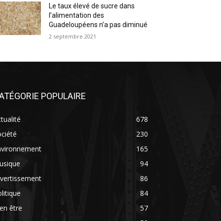
Le taux élevé de sucre dans
l’alimentation des
Guadeloupéens n’a pas diminué
2 septembre 2021
ATÉGORIE POPULAIRE
tualité
678
ciété
230
nvironnement
165
usique
94
vertissement
86
litique
84
en être
57