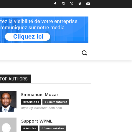
TOP AUTHORS
Emmanuel Mozar
869 Articles
0 Commentaires
https://guadeloupe-actu.com
Support WPML
0 Articles
0 Commentaires