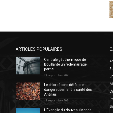
ARTICLES POPULAIRES
C
Centrale géothermique de
Ac
Bouillante un redémarrage
So
partiel
24 septembre 2021
E
M
Le chlordécone détériore
dangereusement la santé des
Di
Antillais
Po
18 septembre 2021
Bi
L’Évangile du Nouveau Monde