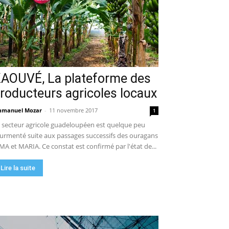
AOUVÉ, La plateforme des
roducteurs agricoles locaux
manuel Mozar
-
11 novembre 2017
1
 secteur agricole guadeloupéen est quelque peu
urmenté suite aux passages successifs des ouragans
MA et MARIA. Ce constat est confirmé par l'état de...
Lire la suite