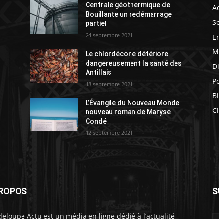
Centrale géothermique de
Ac
Bouillante un redémarrage
So
partiel
24 septembre 2021
E
M
Le chlordécone détériore
s
dangereusement la santé des
D
Antillais
Po
18 septembre 2021
Bi
L’Évangile du Nouveau Monde
Cl
nouveau roman de Maryse
Condé
12 septembre 2021
PROPOS
S
eloupe Actu est un média en ligne dédié à l’actualité