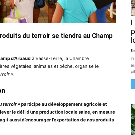
L
p
roduits du terroir se tiendra au Champ
l
Em
amp d’Arbaud
à Basse-Terre, la Chambre
Et
au
lières végétales, animales et pêche, organise le
pi
rroir
».
on
 terroir »
participe au développement agricole et
relever le défi d’une production locale saine, en mesure
’agit aussi d’encourager l’exportation de nos produits