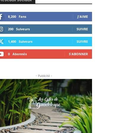
8,200
Fans
J'AIME
200
Suiveurs
SUIVRE
1,400
Suiveurs
SUIVRE
0
Abonnés
S'ABONNER
- Publicité -