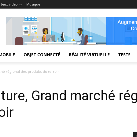
Jeux vidéo
Musique
MOBILE
OBJET CONNECTÉ
RÉALITÉ VIRTUELLE
TESTS
é régional des produits du terroir
ture, Grand marché rég
oir