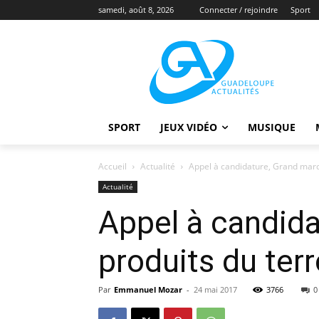
samedi, août 8, 2026
Connecter / rejoindre
Sport
SPORT
JEUX VIDÉO
MUSIQUE
Accueil
Actualité
Appel à candidature, Grand march
Actualité
Appel à candida
produits du terr
Par
Emmanuel Mozar
-
24 mai 2017
3766
0