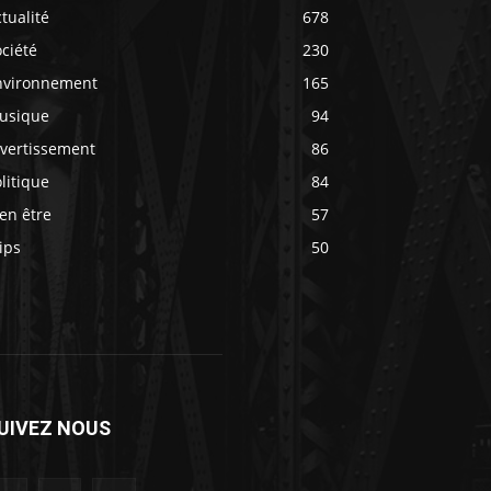
tualité
678
ciété
230
nvironnement
165
usique
94
ivertissement
86
litique
84
en être
57
ips
50
UIVEZ NOUS