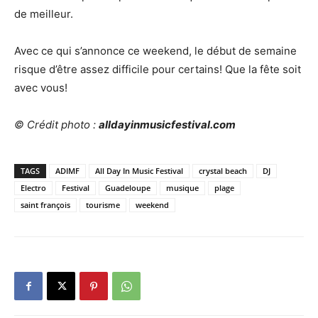
de meilleur.
Avec ce qui s’annonce ce weekend, le début de semaine
risque d’être assez difficile pour certains! Que la fête soit
avec vous!
© Crédit photo :
alldayinmusicfestival.com
TAGS
ADIMF
All Day In Music Festival
crystal beach
DJ
Electro
Festival
Guadeloupe
musique
plage
saint françois
tourisme
weekend