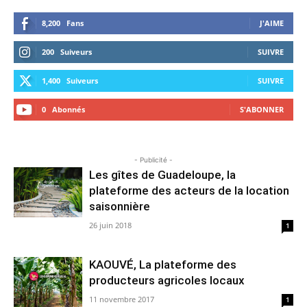
8,200
Fans
J'AIME
200
Suiveurs
SUIVRE
1,400
Suiveurs
SUIVRE
0
Abonnés
S'ABONNER
- Publicité -
Les gîtes de Guadeloupe, la
plateforme des acteurs de la location
saisonnière
26 juin 2018
1
KAOUVÉ, La plateforme des
producteurs agricoles locaux
11 novembre 2017
1