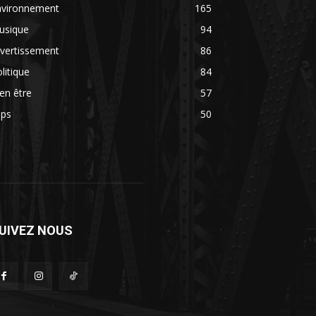
nvironnement
165
usique
94
vertissement
86
litique
84
en être
57
ips
50
UIVEZ NOUS