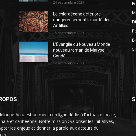
24 septembre 2021
E
M
Le chlordécone détériore
dangereusement la santé des
Di
Antillais
Po
18 septembre 2021
Bi
L’Évangile du Nouveau Monde
Cl
nouveau roman de Maryse
Condé
12 septembre 2021
PROPOS
S
eloupe Actu est un média en ligne dédié à l’actualité locale,
nale et caribéenne. Notre mission : valoriser les initiatives,
ypter les enjeux et donner la parole aux acteurs du
toire.