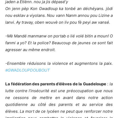
jaden a Étiènn. nou ja jis dépasé’y
On jenn pèp Kon Gwadloup ka tonbé an déchéyans. jòdi
nou esklav a viyolans. Nou vann Nanm annou pou Lizine a
lanvi. Ay travay, oben wouvè on liv pou fè peyi aw vansé.
-Mè Mandé manmanw on portab o lié volé bitin a moun! O
fanmi a yo? Et la police? Beaucoup de jeunes ce sont fait
agresser au même endroit.
-Ensemble réduisons la violence et augmentons la paix.
#GWADLOUPDOUBOUT
La fédération des parents d’élèves de la Guadeloupe
:
la
lutte contre l’insécurité est une préoccupation que nous
ne cessons de mettre en avant dans notre action
quotidienne au côté des parents et au service des
élèves. La mort de ce lycéen ne peut que renforcer notre