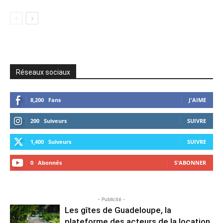
Réseaux sociaux
8,200
Fans
J'AIME
200
Suiveurs
SUIVRE
1,400
Suiveurs
SUIVRE
0
Abonnés
S'ABONNER
- Publicité -
Les gîtes de Guadeloupe, la
plateforme des acteurs de la location