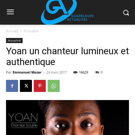
Accueil
Actualité
Actualité
Yoan un chanteur lumineux et
authentique
Par
Emmanuel Mozar
-
24 mars 2017
16629
0