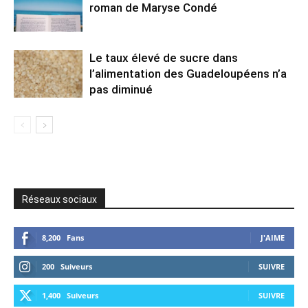
roman de Maryse Condé
Le taux élevé de sucre dans
l’alimentation des Guadeloupéens n’a
pas diminué
Réseaux sociaux
8,200
Fans
J'AIME
200
Suiveurs
SUIVRE
1,400
Suiveurs
SUIVRE