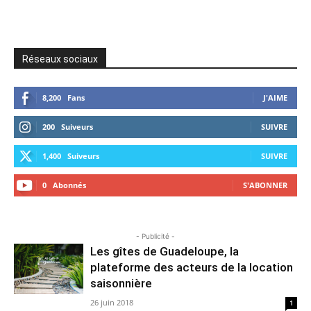
Réseaux sociaux
8,200
Fans
J'AIME
200
Suiveurs
SUIVRE
1,400
Suiveurs
SUIVRE
0
Abonnés
S'ABONNER
- Publicité -
Les gîtes de Guadeloupe, la
plateforme des acteurs de la location
saisonnière
26 juin 2018
1