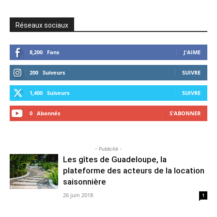
Réseaux sociaux
8,200
Fans
J'AIME
200
Suiveurs
SUIVRE
1,400
Suiveurs
SUIVRE
0
Abonnés
S'ABONNER
- Publicité -
Les gîtes de Guadeloupe, la
plateforme des acteurs de la location
saisonnière
26 juin 2018
1