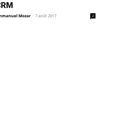
CRM
mmanuel Mozar
-
7 août 2017
2