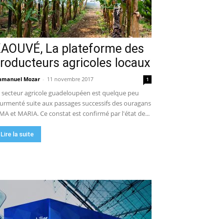
AOUVÉ, La plateforme des
roducteurs agricoles locaux
manuel Mozar
-
11 novembre 2017
1
 secteur agricole guadeloupéen est quelque peu
urmenté suite aux passages successifs des ouragans
MA et MARIA. Ce constat est confirmé par l'état de...
Lire la suite