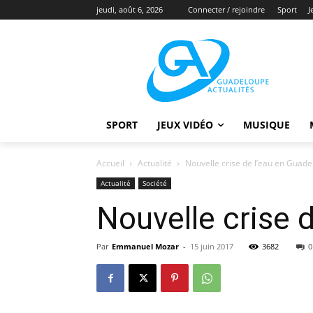
jeudi, août 6, 2026
Connecter / rejoindre
Sport
J
SPORT
JEUX VIDÉO
MUSIQUE
Accueil
Actualité
Nouvelle crise de l’eau en Guad
Actualité
Société
Nouvelle crise 
Par
Emmanuel Mozar
-
15 juin 2017
3682
0