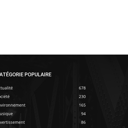
ATÉGORIE POPULAIRE
tualité
678
ciété
230
nvironnement
165
usique
94
ivertissement
86