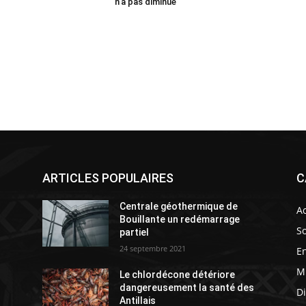
n’a pas diminué
ARTICLES POPULAIRES
C
Centrale géothermique de
Ac
Bouillante un redémarrage
So
partiel
24 septembre 2021
E
M
Le chlordécone détériore
s
dangereusement la santé des
D
Antillais