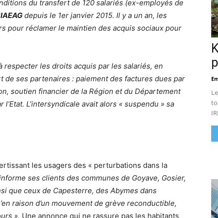
ditions du transfert de 120 salariés (ex-employés de
S
I
A
E
A
G
depuis le 1er janvier 2015. Il y a un an, les
rs pour réclamer le maintien des acquis sociaux pour
K
p
à respecter les droits acquis par les salariés, en
rt de ses partenaires : paiement des factures dues par
Em
n, soutien financier de la Région et du Département
Le
to
l’Etat. L’intersyndicale avait alors « suspendu » sa
IR
rtissant les usagers des « perturbations dans la
informe ses clients des communes de Goyave, Gosier,
insi que ceux de Capesterre, des Abymes dans
 qu’en raison d’un mouvement de grève reconductible,
urs ».
Une annonce qui ne rassure pas les habitants