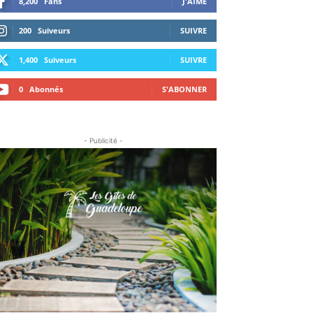
8,200
Fans
J'AIME
200
Suiveurs
SUIVRE
1,400
Suiveurs
SUIVRE
0
Abonnés
S'ABONNER
- Publicité -