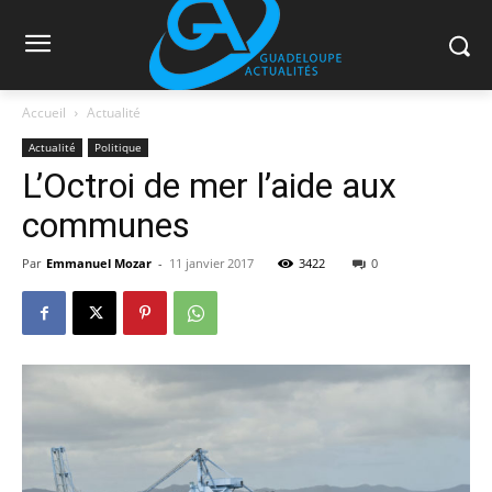
Accueil
Actualité
Actualité
Politique
L’Octroi de mer l’aide aux
communes
Par
Emmanuel Mozar
-
11 janvier 2017
3422
0