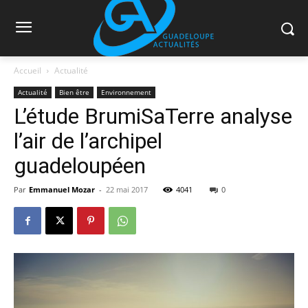
Accueil
Actualité
Actualité
Bien être
Environnement
L’étude BrumiSaTerre analyse
l’air de l’archipel
guadeloupéen
Par
Emmanuel Mozar
-
22 mai 2017
4041
0