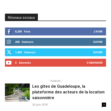
Réseaux sociaux
8,200
Fans
J'AIME
200
Suiveurs
SUIVRE
1,400
Suiveurs
SUIVRE
0
Abonnés
S'ABONNER
- Publicité -
Les gîtes de Guadeloupe, la
plateforme des acteurs de la location
saisonnière
26 juin 2018
1