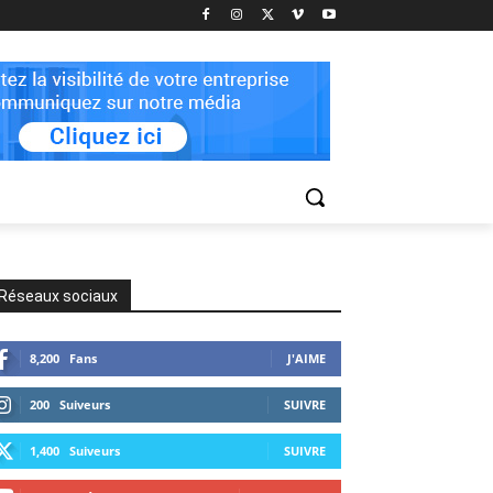
Réseaux sociaux
8,200
Fans
J'AIME
200
Suiveurs
SUIVRE
1,400
Suiveurs
SUIVRE