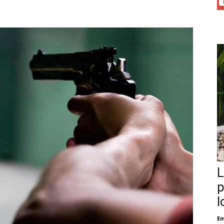
L
p
l
Em