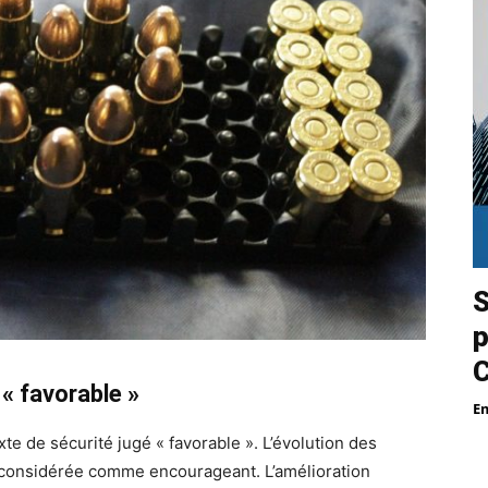
S
p
« favorable »
E
e de sécurité jugé « favorable ». L’évolution des
t considérée comme encourageant. L’amélioration