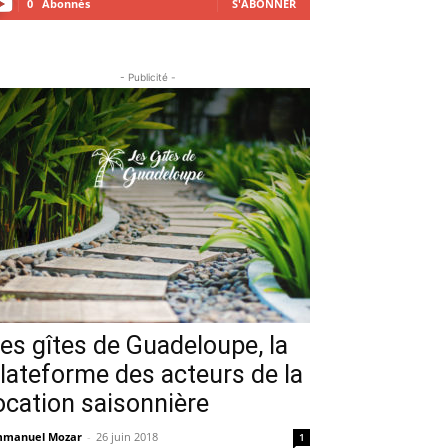
0
Abonnés
S'ABONNER
- Publicité -
es gîtes de Guadeloupe, la
lateforme des acteurs de la
ocation saisonnière
manuel Mozar
-
26 juin 2018
1