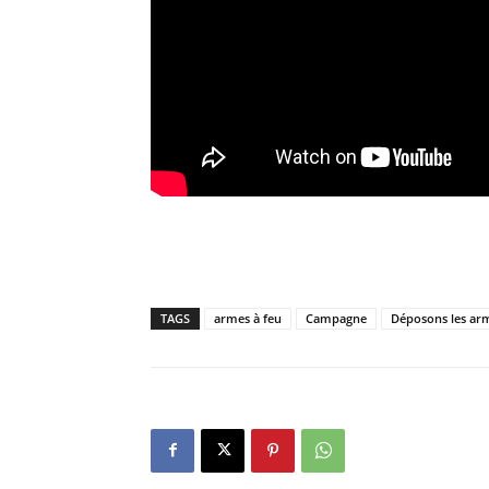
TAGS
armes à feu
Campagne
Déposons les ar