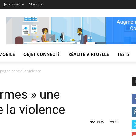
Jeux vidéo
Musique
MOBILE
OBJET CONNECTÉ
RÉALITÉ VIRTUELLE
TESTS
pagne contre la violence
armes » une
 la violence
3308
0