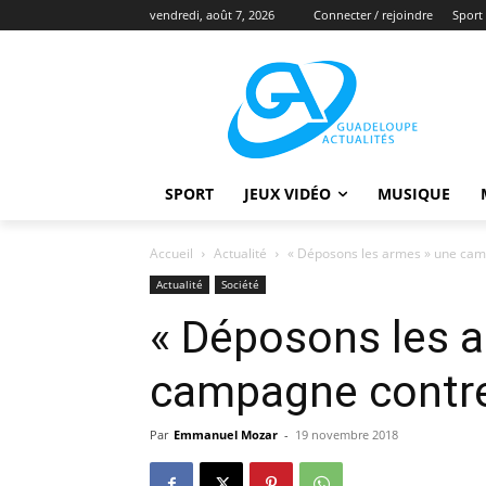
vendredi, août 7, 2026
Connecter / rejoindre
Sport
SPORT
JEUX VIDÉO
MUSIQUE
Accueil
Actualité
« Déposons les armes » une cam
Actualité
Société
« Déposons les 
campagne contre
Par
Emmanuel Mozar
-
19 novembre 2018