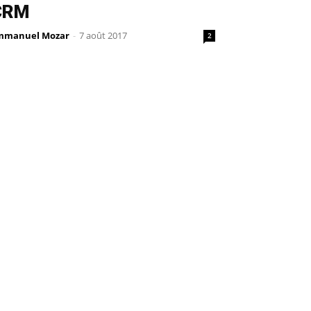
CRM
mmanuel Mozar
-
7 août 2017
2