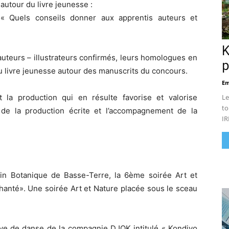
autour du livre jeunesse :
« Quels conseils donner aux apprentis auteurs et
K
auteurs – illustrateurs confirmés, leurs homologues en
p
u livre jeunesse autour des manuscrits du concours.
Em
 la production qui en résulte favorise et valorise
Le
to
de la production écrite et l’accompagnement de la
IR
in Botanique de Basse-Terre, la 6ème soirée Art et
hanté». Une soirée Art et Nature placée sous le sceau
ive de danse de la compagnie DJOK intitulé « Kondiyo