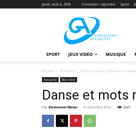
jeudi, août 6, 2026
Connecter / rejoindre
Sport
J
SPORT
JEUX VIDÉO
MUSIQUE
Accueil
Actualité
Danse et mots rythment ce wee
Actualité
Bien être
Danse et mots 
Par
Emmanuel Mozar
-
16 décembre 2016
3221