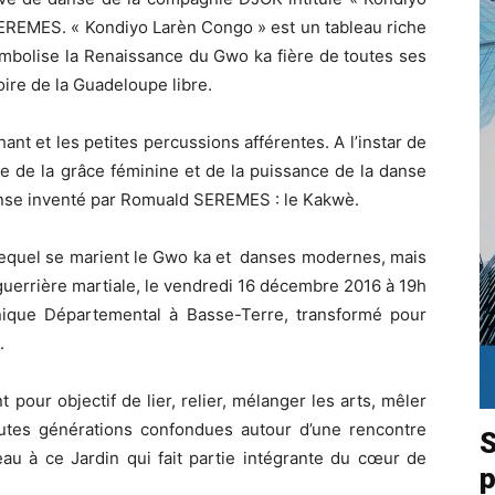
EREMES. « Kondiyo Larèn Congo » est un tableau riche
mbolise la Renaissance du Gwo ka fière de toutes ses
oire de la Guadeloupe libre.
ant et les petites percussions afférentes. A l’instar de
ge de la grâce féminine et de la puissance de la danse
danse inventé par Romuald SEREMES : le Kakwè.
 lequel se marient le Gwo ka et danses modernes, mais
 guerrière martiale, le vendredi 16 décembre 2016 à 19h
nique Départemental à Basse-Terre, transformé pour
.
pour objectif de lier, relier, mélanger les arts, mêler
outes générations confondues autour d’une rencontre
S
au à ce Jardin qui fait partie intégrante du cœur de
p