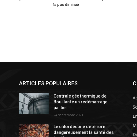
n’a pas diminué
ARTICLES POPULAIRES
C
Centrale géothermique de
Ac
Bouillante un redémarrage
So
partiel
24 septembre 2021
E
M
Le chlordécone détériore
s
dangereusement la santé des
D