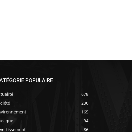
ATÉGORIE POPULAIRE
tualité
678
ciété
230
nvironnement
165
usique
94
ivertissement
86