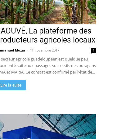
AOUVÉ, La plateforme des
roducteurs agricoles locaux
manuel Mozar
-
11 novembre 2017
1
 secteur agricole guadeloupéen est quelque peu
urmenté suite aux passages successifs des ouragans
MA et MARIA. Ce constat est confirmé par l'état de...
Lire la suite