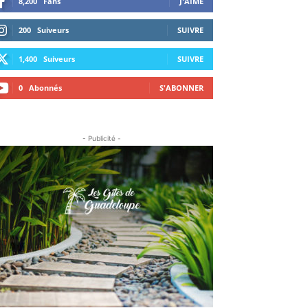
8,200
Fans
J'AIME
200
Suiveurs
SUIVRE
1,400
Suiveurs
SUIVRE
0
Abonnés
S'ABONNER
- Publicité -