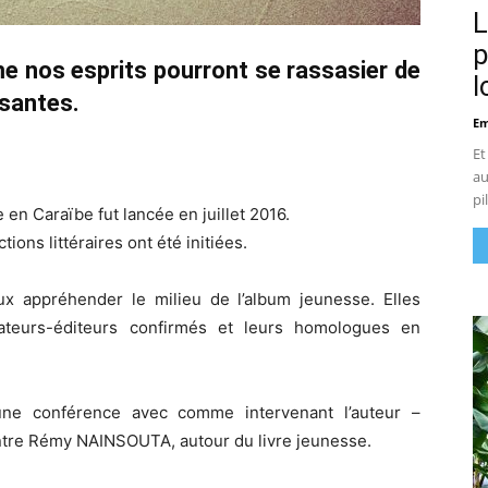
L
p
 nos esprits pourront se rassasier de
l
ssantes.
Em
Et
au
pi
en Caraïbe fut lancée en juillet 2016.
ions littéraires ont été initiées.
x appréhender le milieu de l’album jeunesse. Elles
rateurs-éditeurs confirmés et leurs homologues en
 une conférence avec comme intervenant l’auteur –
entre Rémy NAINSOUTA, autour du livre jeunesse.