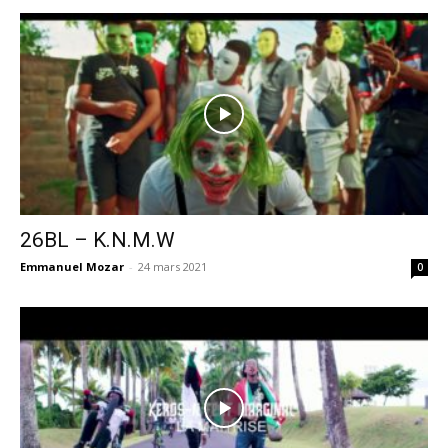
26BL – K.N.M.W
Emmanuel Mozar
-
24 mars 2021
0