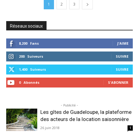
1
2
3
Réseaux sociaux
8,200
Fans
J'AIME
200
Suiveurs
SUIVRE
1,400
Suiveurs
SUIVRE
0
Abonnés
S'ABONNER
- Publicité -
Les gîtes de Guadeloupe, la plateforme
des acteurs de la location saisonnière
26 juin 2018
1