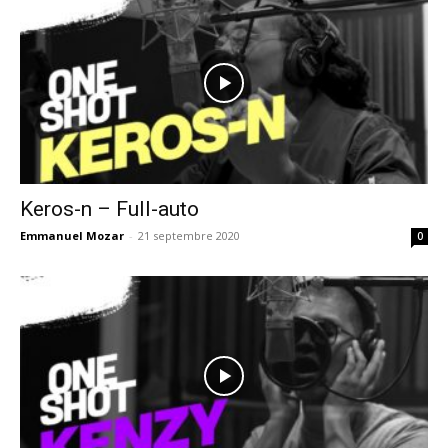
Keros-n – Full-auto
Emmanuel Mozar
-
21 septembre 2020
0