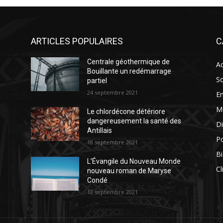
ARTICLES POPULAIRES
C
Centrale géothermique de
Ac
Bouillante un redémarrage
So
partiel
24 septembre 2021
E
M
Le chlordécone détériore
dangereusement la santé des
Di
Antillais
Po
18 septembre 2021
Bi
L’Évangile du Nouveau Monde
Cl
nouveau roman de Maryse
Condé
12 septembre 2021