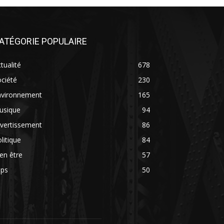
ATÉGORIE POPULAIRE
tualité
678
ciété
230
nvironnement
165
usique
94
vertissement
86
litique
84
en être
57
ips
50