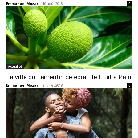
Emmanuel Mozar
-
10 août 2018
0
Actualité
La ville du Lamentin célébrait le Fruit à Pain
Emmanuel Mozar
-
2 juillet 2018
0