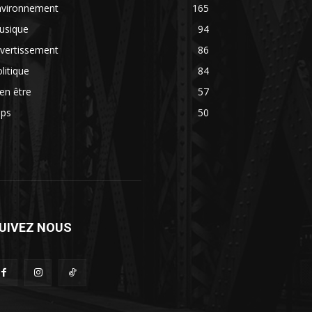
nvironnement
165
usique
94
vertissement
86
litique
84
en être
57
ips
50
UIVEZ NOUS