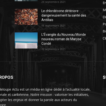
24 septembre 2021
E
M
Le chlordécone détériore
dangereusement la santé des
Di
Antillais
Po
18 septembre 2021
Bi
L’Évangile du Nouveau Monde
Cl
nouveau roman de Maryse
Condé
12 septembre 2021
PROPOS
S
eloupe Actu est un média en ligne dédié à l’actualité locale,
nale et caribéenne. Notre mission : valoriser les initiatives,
ypter les enjeux et donner la parole aux acteurs du
toire.