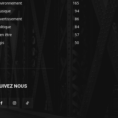
nvironnement
165
usique
94
vertissement
86
litique
84
en être
57
ips
50
UIVEZ NOUS