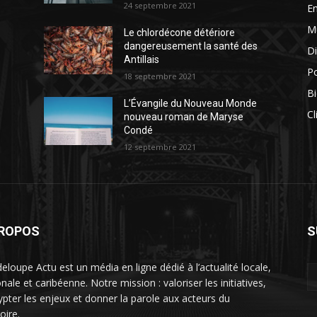
24 septembre 2021
E
M
Le chlordécone détériore
dangereusement la santé des
Di
Antillais
Po
18 septembre 2021
Bi
L’Évangile du Nouveau Monde
Cl
nouveau roman de Maryse
Condé
12 septembre 2021
PROPOS
S
eloupe Actu est un média en ligne dédié à l’actualité locale,
nale et caribéenne. Notre mission : valoriser les initiatives,
ypter les enjeux et donner la parole aux acteurs du
toire.