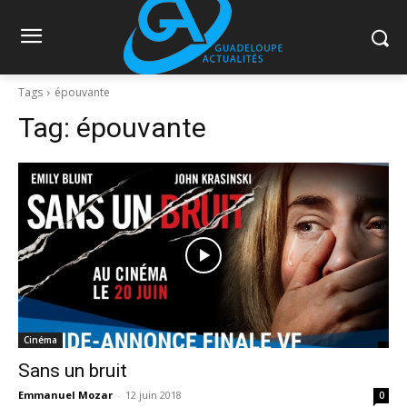
Tags
épouvante
Tag:
épouvante
Cinéma
Sans un bruit
Emmanuel Mozar
-
12 juin 2018
0