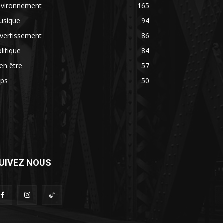
nvironnement
165
usique
94
vertissement
86
litique
84
en être
57
ips
50
UIVEZ NOUS