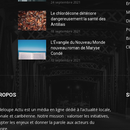
24 septembre 2021
E
M
Le chlordécone détériore
dangereusement la santé des
Di
Antillais
Po
18 septembre 2021
Bi
L’Évangile du Nouveau Monde
Cl
nouveau roman de Maryse
Condé
12 septembre 2021
PROPOS
S
eloupe Actu est un média en ligne dédié à l’actualité locale,
nale et caribéenne. Notre mission : valoriser les initiatives,
ypter les enjeux et donner la parole aux acteurs du
toire.