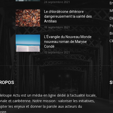
24 septembre 2021
E
M
Le chlordécone détériore
dangereusement la santé des
Di
Antillais
Po
18 septembre 2021
Bi
L’Évangile du Nouveau Monde
Cl
nouveau roman de Maryse
Condé
12 septembre 2021
PROPOS
S
eloupe Actu est un média en ligne dédié à l’actualité locale,
nale et caribéenne. Notre mission : valoriser les initiatives,
ypter les enjeux et donner la parole aux acteurs du
toire.