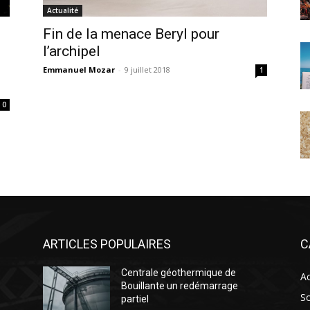
Actualité
Fin de la menace Beryl pour
l’archipel
Emmanuel Mozar
-
9 juillet 2018
1
0
ARTICLES POPULAIRES
C
Centrale géothermique de
Ac
Bouillante un redémarrage
So
partiel