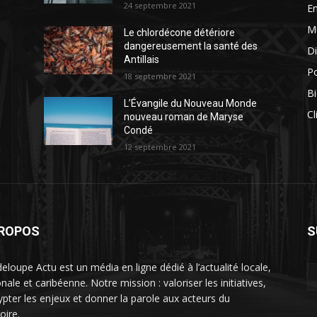
24 septembre 2021
E
M
Le chlordécone détériore
dangereusement la santé des
Di
Antillais
Po
18 septembre 2021
Bi
L’Évangile du Nouveau Monde
Cl
nouveau roman de Maryse
Condé
12 septembre 2021
PROPOS
S
eloupe Actu est un média en ligne dédié à l’actualité locale,
nale et caribéenne. Notre mission : valoriser les initiatives,
ypter les enjeux et donner la parole aux acteurs du
toire.