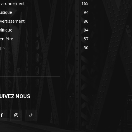
nvironnement
165
usique
94
vertissement
86
litique
84
en être
57
ips
50
UIVEZ NOUS