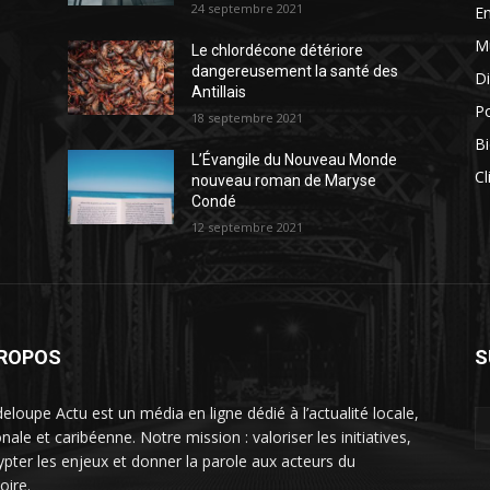
24 septembre 2021
E
M
Le chlordécone détériore
dangereusement la santé des
Di
Antillais
Po
18 septembre 2021
Bi
L’Évangile du Nouveau Monde
Cl
nouveau roman de Maryse
Condé
12 septembre 2021
PROPOS
S
eloupe Actu est un média en ligne dédié à l’actualité locale,
nale et caribéenne. Notre mission : valoriser les initiatives,
ypter les enjeux et donner la parole aux acteurs du
toire.