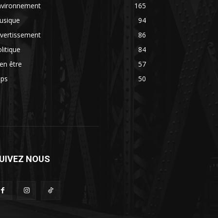
nvironnement
165
usique
94
vertissement
86
litique
84
en être
57
ips
50
UIVEZ NOUS