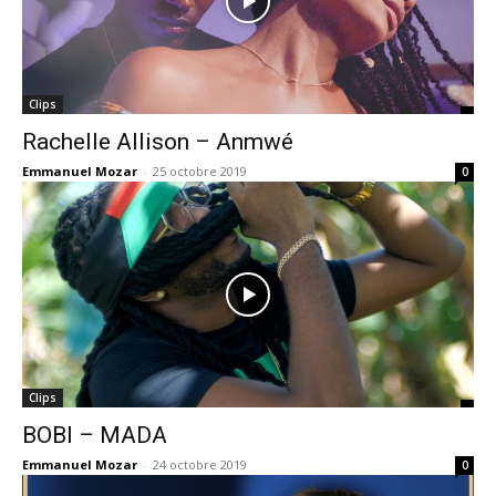
Clips
Rachelle Allison – Anmwé
Emmanuel Mozar
-
25 octobre 2019
0
Clips
BOBI – MADA
Emmanuel Mozar
-
24 octobre 2019
0