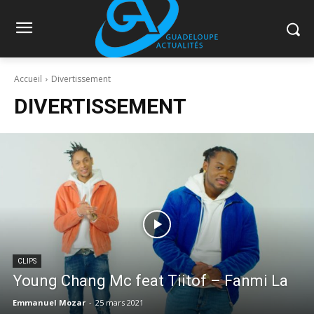
Accueil
Divertissement
DIVERTISSEMENT
CLIPS
Young Chang Mc feat Tiitof – Fanmi La
Emmanuel Mozar
-
25 mars 2021