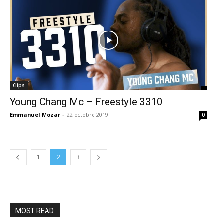
Clips
Young Chang Mc – Freestyle 3310
Emmanuel Mozar
-
22 octobre 2019
0
1
2
3
MOST READ