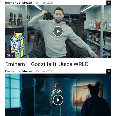
Emmanuel Mozar
-
28 mars 2020
0
Clips
Eminem – Godzilla ft. Juice WRLD
Emmanuel Mozar
-
15 mars 2020
0