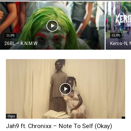
CLIPS
CLIPS
26BL – K.N.M.W
Keros-N, 
Clips
Jah9 ft. Chronixx – Note To Self (Okay)