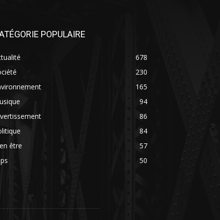
ATÉGORIE POPULAIRE
tualité
678
ciété
230
nvironnement
165
usique
94
vertissement
86
litique
84
en être
57
ips
50