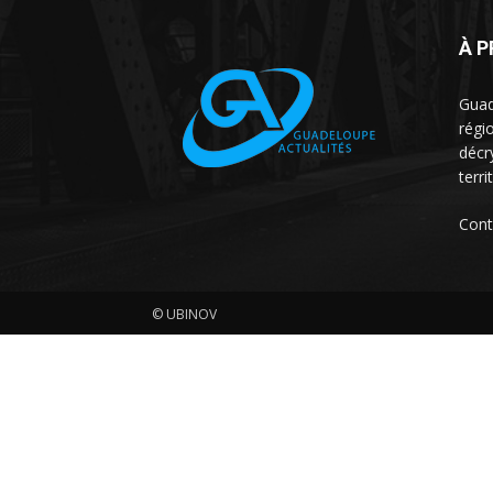
À 
Guad
régio
décr
terri
Cont
© UBINOV