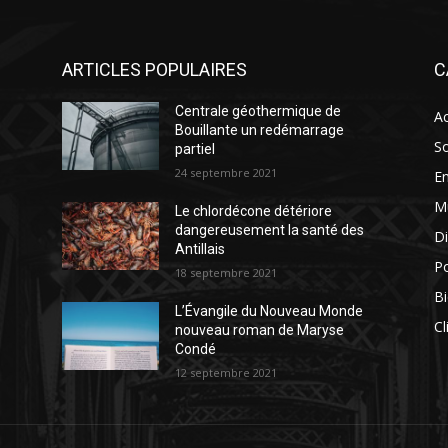
ARTICLES POPULAIRES
C
Centrale géothermique de
Ac
Bouillante un redémarrage
So
partiel
24 septembre 2021
E
M
Le chlordécone détériore
dangereusement la santé des
Di
Antillais
Po
18 septembre 2021
Bi
L’Évangile du Nouveau Monde
Cl
nouveau roman de Maryse
Condé
12 septembre 2021