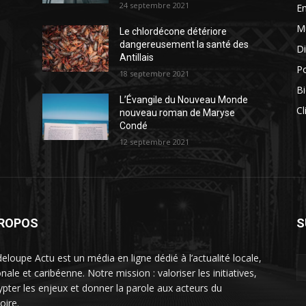
24 septembre 2021
E
M
Le chlordécone détériore
dangereusement la santé des
Di
Antillais
Po
18 septembre 2021
Bi
L’Évangile du Nouveau Monde
Cl
nouveau roman de Maryse
Condé
12 septembre 2021
PROPOS
S
eloupe Actu est un média en ligne dédié à l’actualité locale,
nale et caribéenne. Notre mission : valoriser les initiatives,
ypter les enjeux et donner la parole aux acteurs du
toire.