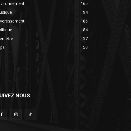
nvironnement
165
usique
94
vertissement
86
litique
84
en être
57
ips
50
UIVEZ NOUS